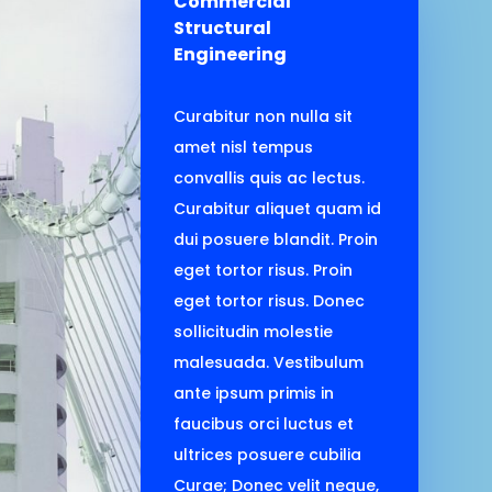
Commercial
Structural
Engineering
Curabitur non nulla sit
amet nisl tempus
convallis quis ac lectus.
Curabitur aliquet quam id
dui posuere blandit. Proin
eget tortor risus. Proin
eget tortor risus. Donec
sollicitudin molestie
malesuada. Vestibulum
ante ipsum primis in
faucibus orci luctus et
ultrices posuere cubilia
Curae; Donec velit neque,