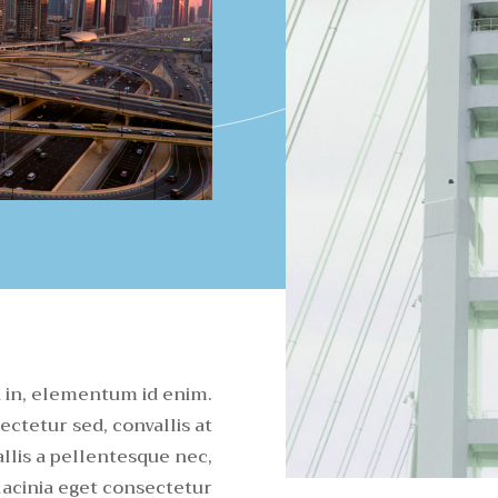
ia in, elementum id enim.
ctetur sed, convallis at
llis a pellentesque nec,
lacinia eget consectetur