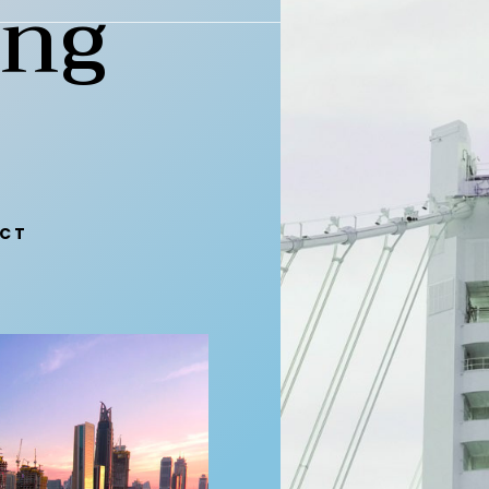
ing
ECT