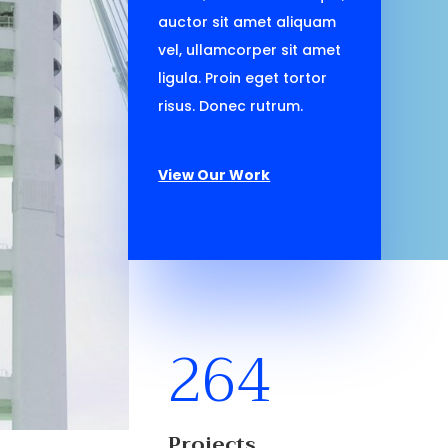
auctor sit amet aliquam
vel, ullamcorper sit amet
ligula. Proin eget tortor
risus. Donec rutrum.
View Our Work
264
Projects