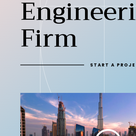
Engineer
Firm
START A PROJ